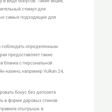
в виде бонусов. Такие акции,
лнительный стимул для
орые самые подходящие для
имо соблюдать определенным
орая предоставляет такие
 в бланка с персональной
н-казино, например Vulkan 24,
ровать бонус без депозита
ть в форме даровых спинов
 правила отыгрыша: в