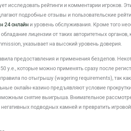
ует исследовать рейтинги и комментарии игроков. Эти
едлагают подробные отзывы и пользовательские рейти
н 24 онлайн
и уровень обслуживания. Кроме того не
обладание лицензии от таких авторитетных органов, ка
mmission, указывает на высокий уровень доверия.
правила предоставления и применения бездепов. Неко
50 у.е., которые можно применять сразу после регис
равила по отыгрышу (wagering requirements), так как
льные онлайн-казино предъявляют условие прокрутки
озможным снятие выигрыша. Внимательное рассмотр
т негативных подводных камней и превратить игрово