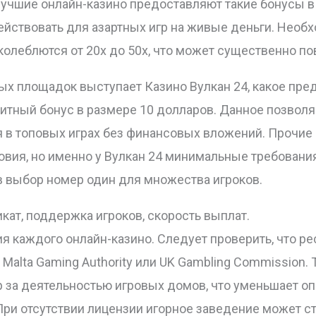
Лучшие онлайн-казино предоставляют такие бонусы в
ействовать для азартных игр на живые деньги. Необ
колеблются от 20x до 50x, что может существенно п
ых площадок выступает Казино Вулкан 24, какое пр
тный бонус в размере 10 долларов. Данное позволя
я в топовых играх без финансовых вложений. Прочие
вия, но именно у Вулкан 24 минимальные требовани
в выбор номер один для множества игроков.
ат, поддержка игроков, скорость выплат.
я каждого онлайн-казино. Следует проверить, что р
Malta Gaming Authority или UK Gambling Commission.
 за деятельностью игровых домов, что уменьшает о
При отсутствии лицензии игорное заведение может с