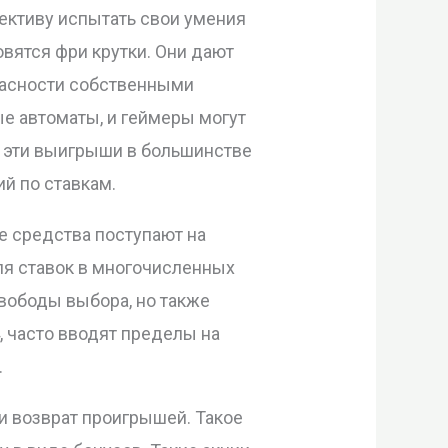
ективу испытать свои умения
овятся фри крутки. Они дают
пасности собственными
е автоматы, и геймеры могут
о эти выигрыши в большинстве
й по ставкам.
 средства поступают на
ля ставок в многочисленных
вободы выбора, но также
, часто вводят пределы на
.
ли возврат проигрышей. Такое