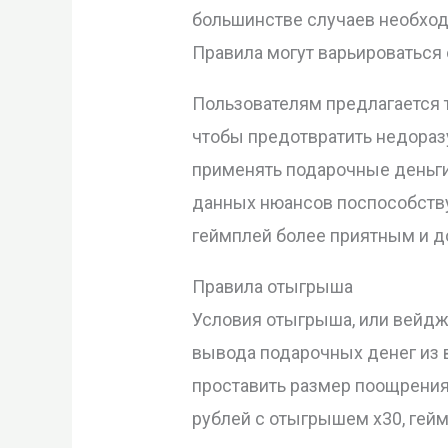
большинстве случаев необхо
Правила могут варьироваться о
Пользователям предлагается 
чтобы предотвратить недораз
применять подарочные деньг
данных нюансов поспособству
геймплей более приятным и 
Правила отыгрыша
Условия отыгрыша, или вейдж
вывода подарочных денег из в
проставить размер поощрения 
рублей с отыгрышем x30, гейм