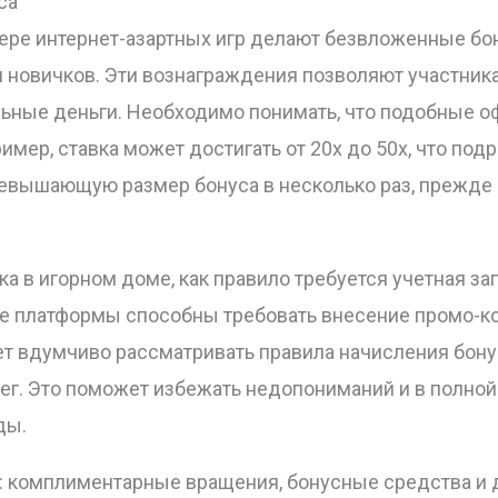
са
фере интернет-азартных игр делают безвложенные б
 новичков. Эти вознаграждения позволяют участник
ьные деньги. Необходимо понимать, что подобные 
мер, ставка может достигать от 20x до 50x, что под
превышающую размер бонуса в несколько раз, прежде
а в игорном доме, как правило требуется учетная з
е платформы способны требовать внесение промо-ко
т вдумчиво рассматривать правила начисления бонус
нег. Это поможет избежать недопониманий и в полно
ды.
 комплиментарные вращения, бонусные средства и 