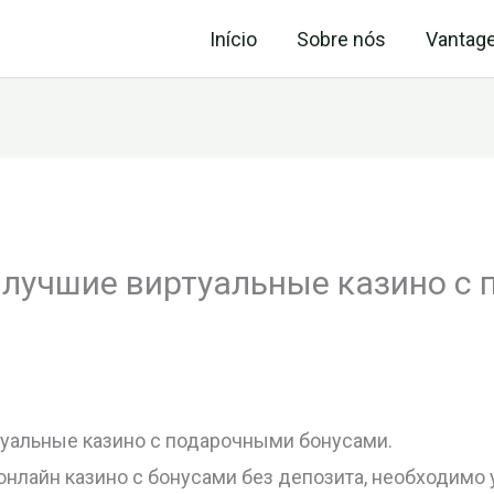
Início
Sobre nós
Vantag
 лучшие виртуальные казино с
туальные казино с подарочными бонусами.
онлайн казино с бонусами без депозита, необходимо