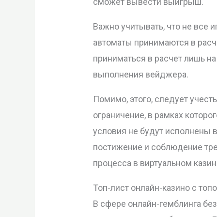
сможет вывести выигрыш.
Важно учитывать, что не все 
автоматы принимаются в расчет
приниматься в расчет лишь н
выполнения вейджера.
Помимо, этого, следует учест
ограничение, в рамках которог
условия не будут исполнены 
постижение и соблюдение тре
процесса в виртуальном казин
Топ-лист онлайн-казино с то
В сфере онлайн-гемблинга бе