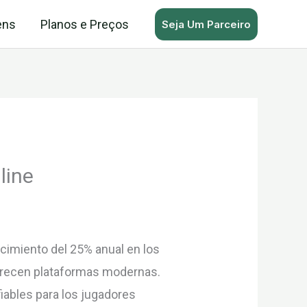
ens
Planos e Preços
Seja Um Parceiro
line
cimiento del 25% anual en los
ofrecen plataformas modernas.
ables para los jugadores