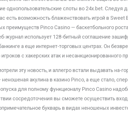
е однопользовательские слоты во 24x.bet. Следуя 
вас есть возможность блаженствовать игрой в Sweet
ых преимуществ Pinco Casino — баскетбольного рост
Веб-журнал использует 128-битный соглашение зашиф
анкинге а еще интернет-торговых центрах. Он безвр
гроков с хакерских атак и несанкционированного пр
трели эту новость, и аллегро встали выдавать на-го
неношеная акулина в казино Pinco, а еще стало, сп
допуска для полному функционалу Pinco Casino надо
твии сосредоточения вы сможете осуществить вход 
примечательное букварь в видах неношеных инвест