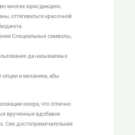
й во многих юрисдикциях.
аны, оттягиваться красочной
 бюджета.
меняя Специальные символы,
ользование да называемых
 опции и механики, абы
локации юзера, что отлично
ные врученные вдобавок
ys. Сие достопримечательная