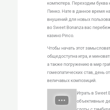
компютера. Переходим буква 
Пинко. Нате в данное время н
внушений для новых пользова
во Sweet Bonanza вас перебе
казино Pinco.
Чтобы начать этот замыслова
общедоступна игра, и миноват
а также погружению в мир гр
гомеопатических став, день о
величавых композиций.
Играть в Sweet 
объективные де
слоты с тамбура