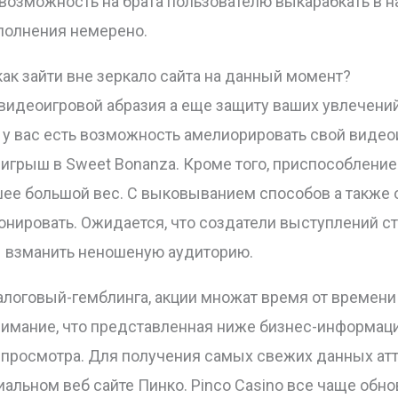
 возможность на брата пользователю выкарабкать в 
полнения немерено.
как зайти вне зеркало сайта на данный момент?
видеоигровой абразия а еще защиту ваших увлечений
, у вас есть возможность амелиорировать свой виде
игрыш в Sweet Bonanza. Кроме того, приспособлени
шее большой вес. С выковыванием способов а также 
нировать. Ожидается, что создатели выступлений с
ы взманить неношеную аудиторию.
логовый-гемблинга, акции множат время от времени 
нимание, что представленная ниже бизнес-информац
т просмотра. Для получения самых свежих данных ат
льном веб сайте Пинко. Pinco Casino все чаще обно