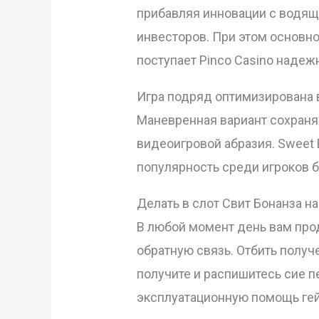
прибавляя инновации с водящ
инвесторов. При этом основно
поступает Pinco Casino наде
Игра подряд оптимизирована 
Маневренная вариант сохраня
видеоигровой абразия. Sweet 
популярность среди игроков 
Делать в слот Свит Бонанза н
В любой момент день вам про
обратную связь. Отбить получ
получите и распишитесь сие п
эксплуатационную помощь гей