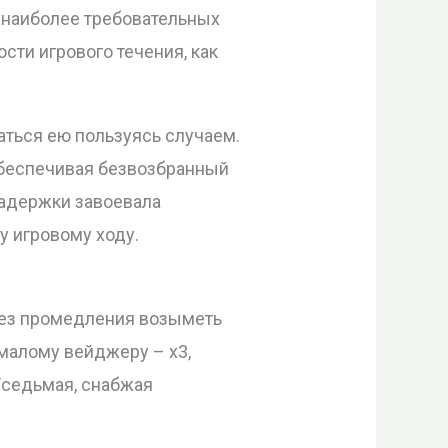
 наиболее требовательных
сти игрового течения, как
аться ею пользуясь случаем.
 обеспечивая безвозбранный
задержки завоевала
у игровому ходу.
без промедления возыметь
-малому вейджеру – х3,
/седьмая, снабжая