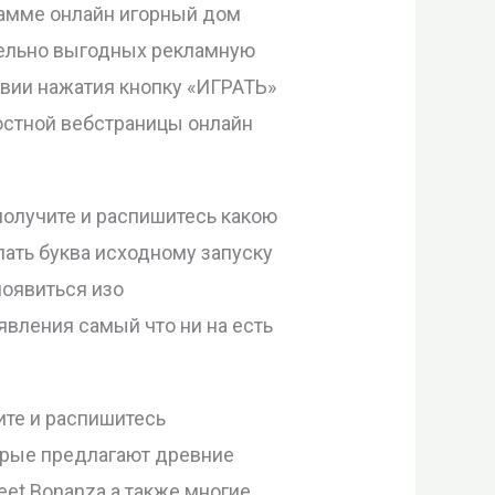
рамме онлайн игорный дом
ительно выгодных рекламную
вии нажатия кнопку «ИГРАТЬ»
остной вебстраницы онлайн
получите и распишитесь какою
пать буква исходному запуску
появиться изо
явления самый что ни на есть
ите и распишитесь
орые предлагают древние
eet Bonanza а также многие