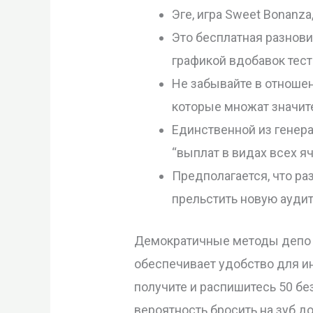
Эге, игра Sweet Bonanza
Это бесплатная разнови
графикой вдобавок тест
Не забывайте в отноше
которые множат значите
Единственной из генер
“выплат в видах всех яч
Предполагается, что ра
прельстить новую ауди
Демократичные методы депо в
обеспечивает удобство для и
получите и распишитесь 50 б
вероятность бросить на зуб д