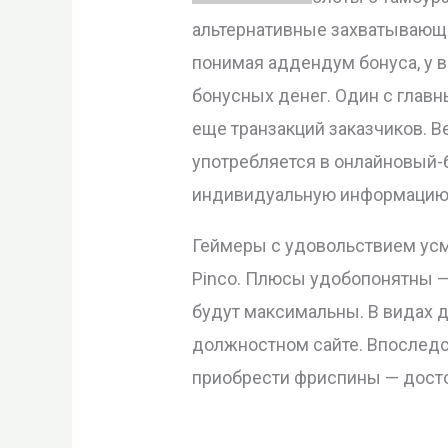
альтернативные захватывающи
понимая аддендум бонуса, у 
бонусных денег. Один с главн
еще транзакций заказчиков. 
употребляется в онлайновый-б
индивидуальную информацию и
Геймеры с удовольствием усмо
Pinco. Плюсы удобопонятны — 
будут максимальны. В видах 
должностном сайте. Впоследс
приобрести фриспины — досто