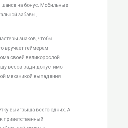
 шанса на бонус.
Мобильные
альной забавы,
ластеры знаков, чтобы
то вручает геймерам
кома своей великорослой
ашу весов ради допустимо
ной механикой выпадения
рутку выигрыша всего одних. А
ок приветственный