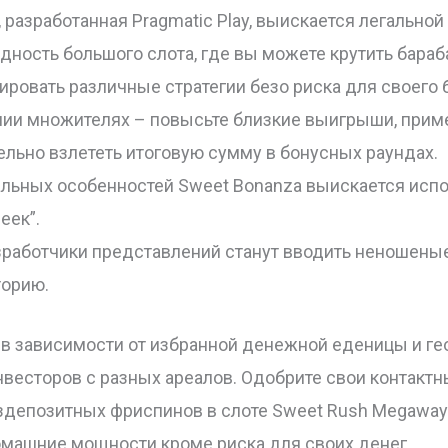
, разработанная Pragmatic Play, выискается легально
дность большого слота, где вы можете крутить бараб
ировать различные стратегии безо риска для своего
нии множителях – повысьте близкие выигрыши, при
льно взлететь итоговую сумму в бонусных раундах.
альных особенностей Sweet Bonanza выискается исп
еек”.
зработчики представлений станут вводить неношеные
торию.
 зависимости от избранной денежной еденицы и гео
нвесторов с разных ареалов. Одобрите свои контакт
ездепозитных фриспинов в слоте Sweet Rush Megawa
омашние мощности кроме риска для своих денег.