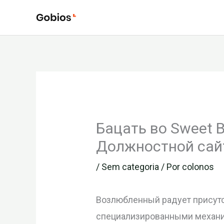
Ir
para
o
conteúdo
Бацать во Sweet 
Должностной сай
/
Sem categoria
/ Por
colonos
Возлюбленный радует присут
специализированными механи