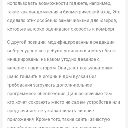
использовать возможности гаджета, например,
такие как уведомления и биометрический вход. Это
сделало этих особенно заманчивыми для юзеров,
которые высоко оценивают скорость и комфорт.
С другой позиции, модифицированные редакции
веб-ресурсов не требуют установки и могут быть
инициированы на каком угодно девайсе с
интернет-навигатором. Они дают пользователям
шанс геймить в игорный дом вулкан без
требования загружать дополнительное
программное обеспечение. Данное значимо тем,
кто хочет сохранять место на своем устройстве или
предпочитает не устанавливать лишние
приложения. Кроме того, такие сайты зачастую
апгрейдятся самостоятельно, что позволяет