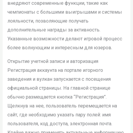
внедряют современные функции, такие как
чемпионаты с большими выигрышами и системы
лояльности, позволяющие получать
дополнительные награды за активность.
Указанные возможности делают игровой процесс
более волнующим и интересным для юзеров.
Открытие учетной записи и авторизация
Регистрация аккаунта на портале игорного
заведения и вулкан запускается с посещения
официальной страницы. На главной странице
обычно размещается кнопка “Регистрация”.
Щелкнув на нее, пользователь перемещается на
сайт, где необходимо указать пару полей: имя
пользователя, код доступа, электронная почта.
Крайне важно применять актуальные информацию,