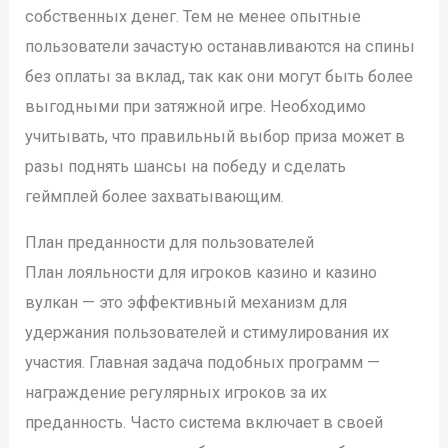
собственных денег. Тем не менее опытные
пользователи зачастую останавливаются на спины
без оплаты за вклад, так как они могут быть более
выгодными при затяжной игре. Необходимо
учитывать, что правильный выбор приза может в
разы поднять шансы на победу и сделать
геймплей более захватывающим.
План преданности для пользователей
План лояльности для игроков казино и казино
вулкан — это эффективный механизм для
удержания пользователей и стимулирования их
участия. Главная задача подобных программ —
награждение регулярных игроков за их
преданность. Часто система включает в своей