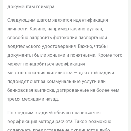
документам геймера.
Следующим шагом является идентификация
личности. Казино, например казино вулкан,
способно запросить фотокопии паспорта или
водительского удостоверения. Важно, чтобы
документы были ясными и понятными. Кроме того
может понадобиться верификация
местоположения жительства — для этой задачи
подойдет счет за коммунальные услуги или
банковская выписка, датированные не более чем
тремя месяцами назад.
Последним стадией обычно оказывается
верификация метода расчета. Такое возможно
содержать предоставление скриншотов либо