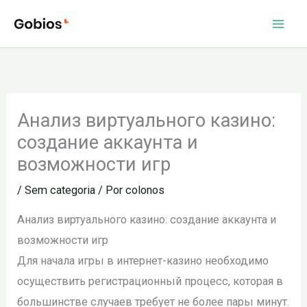
Ir
para
o
conteúdo
Анализ виртуального казино:
создание аккаунта и
возможности игр
/
Sem categoria
/ Por
colonos
Анализ виртуального казино: создание аккаунта и
возможности игр
Для начала игры в интернет-казино необходимо
осуществить регистрационный процесс, которая в
большинстве случаев требует не более пары минут.