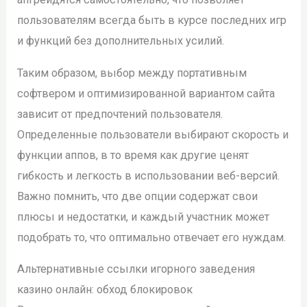
пользователям всегда быть в курсе последних игр
и функций без дополнительных усилий.
Таким образом, выбор между портативным
софтвером и оптимизированной вариантом сайта
зависит от предпочтений пользователя.
Определенные пользователи выбирают скорость и
функции аппов, в то время как другие ценят
гибкость и легкость в использовании веб-версий.
Важно помнить, что две опции содержат свои
плюсы и недостатки, и каждый участник может
подобрать то, что оптимально отвечает его нуждам.
Альтернативные ссылки игорного заведения
казино онлайн: обход блокировок