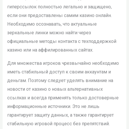
гиперссылок полностью легально и защищено,
если они предоставлены самим казино онлайн.
Необходимо осознавать, что актуальные
зеркальные линки можно найти через
официальные методы контакта с техподдержкой
казино или на аффилированных сайтах.
Для множества игроков чрезвычайно необходимо
иметь стабильный доступ к своим аккаунтам и
деньгам. Поэтому следует уделять внимание на
новости от казино о новых альтернативных
ссылках и всегда применять только достоверные
информационные источники. Это не лишь
гарантирует защиту данных, а также гарантирует
стабильную игровой процесс без препятствий.