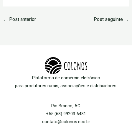
←
Post anterior
Post seguinte
→
Plataforma de comércio eletrônico
para produtores rurais, associações e distribuidores.
Rio Branco, AC.
+55 (68) 99203-6481
contato@colonos.eco.br