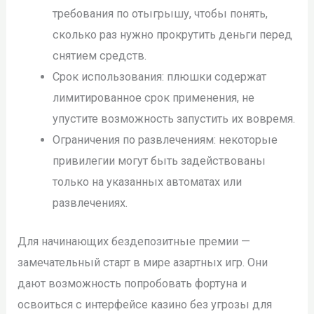
требования по отыгрышу, чтобы понять,
сколько раз нужно прокрутить деньги перед
снятием средств.
Срок использования: плюшки содержат
лимитированное срок применения, не
упустите возможность запустить их вовремя.
Ограничения по развлечениям: некоторые
привилегии могут быть задействованы
только на указанных автоматах или
развлечениях.
Для начинающих бездепозитные премии —
замечательный старт в мире азартных игр. Они
дают возможность попробовать фортуна и
освоиться с интерфейсе казино без угрозы для