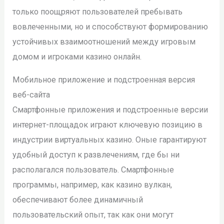
только поощряют пользователей пребывать
вовлеченными, но и способствуют формированию
устойчивых взаимоотношений между игровым
домом и игроками казино онлайн.
Мобильное приложение и подстроенная версия
веб-сайта
Смартфонные приложения и подстроенные версии
интернет-площадок играют ключевую позицию в
индустрии виртуальных казино. Оные гарантируют
удобный доступ к развлечениям, где бы ни
располагался пользователь. Смартфонные
программы, например, как казино вулкан,
обеспечивают более динамичный
пользовательский опыт, так как они могут