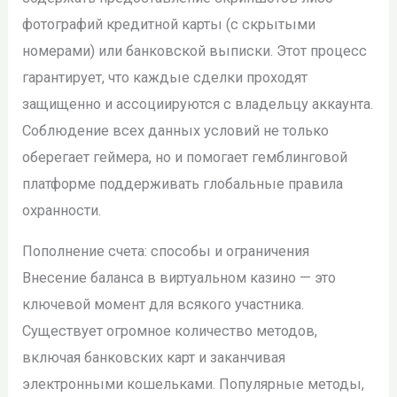
фотографий кредитной карты (с скрытыми
номерами) или банковской выписки. Этот процесс
гарантирует, что каждые сделки проходят
защищенно и ассоциируются с владельцу аккаунта.
Соблюдение всех данных условий не только
оберегает геймера, но и помогает гемблинговой
платформе поддерживать глобальные правила
охранности.
Пополнение счета: способы и ограничения
Внесение баланса в виртуальном казино — это
ключевой момент для всякого участника.
Существует огромное количество методов,
включая банковских карт и заканчивая
электронными кошельками. Популярные методы,