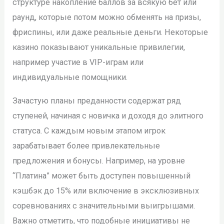
структуре накопление баллов за всякую бет или
раунд, которые потом можно обменять на призы,
фриспины, или даже реальные деньги. Некоторые
казино показывают уникальные привилегии,
например участие в VIP-играм или
индивидуальные помощники.
Зачастую планы преданности содержат ряд
ступеней, начиная с новичка и доходя до элитного
статуса. С каждым новым этапом игрок
зарабатывает более привлекательные
предложения и бонусы. Например, на уровне
“Платина” может быть доступен повышенный
кэшбэк до 15% или включение в эксклюзивных
соревнованиях с значительными выигрышами.
Важно отметить, что подобные инициативы не