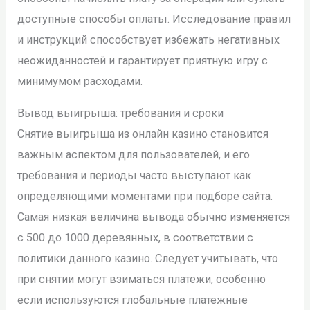
доступные способы оплаты. Исследование правил
и инструкций способствует избежать негативных
неожиданностей и гарантирует приятную игру с
минимумом расходами.
Вывод выигрыша: требования и сроки
Снятие выигрыша из онлайн казино становится
важным аспектом для пользователей, и его
требования и периоды часто выступают как
определяющими моментами при подборе сайта.
Самая низкая величина вывода обычно изменяется
с 500 до 1000 деревянных, в соответствии с
политики данного казино. Следует учитывать, что
при снятии могут взиматься платежи, особенно
если используются глобальные платежные