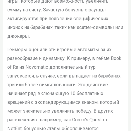
игры, которые дают возможность увеличить
сумму на счету. Зачастую бонусные раунды
активируются при появлении специфических
иконок на барабанах, таких как scatter-символы или
джокеры.
Геймеры оценили эти игровые автоматы за их
разнообразие и динамику. К примеру, в гейме Book
of Ra из Novomatic дополнительный тур
запускается, в случае, если выпадает на барабанах
три или более символов книги. Это действие
начинает ряд включающую 10 бесплатных
вращений с экспандирующимся знаком, который
может значительно увеличить победу. В других
развлечениях, например, как Gonzo’s Quest от
NetEnt, бонусные этапы обеспечиваются