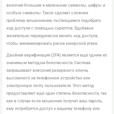
включая большие и маленькие символы, цифры и
особые символы. Такое сделает сложнее
проблему мошенникам, пытающимся подобрать
код доступа с помощью скриптов. Вдобавок
желательно периодически менять код доступа,
чтобы минимизировать риски хакерской атаки.
Двойная верификация (2FA) является ещё одним из
значимым методом безопасности. Система
запрашивает внесения резервного ключа,
высланного на телефонное устройство или
электронную почту пользователя. Этот метод
предоставляет ещё один степень безопасности, так
как в случае если мошенник получит ваш пароль,
ему потребуется доступ к вашему телефону или