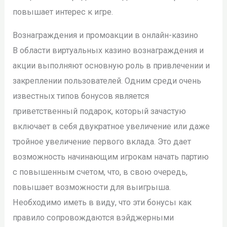
повышает интерес к игре.
Вознаграждения и промоакции в онлайн-казино
В области виртуальных казино вознаграждения и
акции выполняют основную роль в привлечении и
закреплении пользователей. Одним среди очень
известных типов бонусов является
приветственный подарок, который зачастую
включает в себя двукратное увеличение или даже
тройное увеличение первого вклада. Это дает
возможность начинающим игрокам начать партию
с повышенным счетом, что, в свою очередь,
повышает возможности для выигрыша.
Необходимо иметь в виду, что эти бонусы как
правило сопровождаются вэйджерными