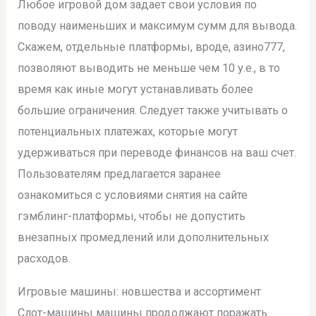
Любое игровой дом задает свои условия по
поводу наименьших и максимум сумм для вывода.
Скажем, отдельные платформы, вроде, aзино777,
позволяют выводить не меньше чем 10 у.е., в то
время как иные могут устанавливать более
большие ограничения. Следует также учитывать о
потенциальных платежах, которые могут
удерживаться при переводе финансов на ваш счет.
Пользователям предлагается заранее
ознакомиться с условиями снятия на сайте
гэмблинг-платформы, чтобы не допустить
внезапных промедлений или дополнительных
расходов.
Игровые машины: новшества и ассортимент
Слот-машины машины продолжают поражать