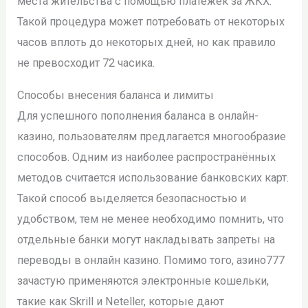
места жительства с помощью платежек за ЖКХ.
Такой процедура может потребовать от некоторых
часов вплоть до некоторых дней, но как правило
не превосходит 72 часика.
Способы внесения баланса и лимиты
Для успешного пополнения баланса в онлайн-
казино, пользователям предлагается многообразие
способов. Одним из наиболее распространённых
методов считается использование банковских карт.
Такой способ выделяется безопасностью и
удобством, тем не менее необходимо помнить, что
отдельные банки могут накладывать запреты на
переводы в онлайн казино. Помимо того, aзино777
зачастую применяются электронные кошельки,
такие как Skrill и Neteller, которые дают