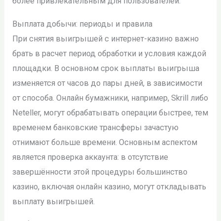
более привлекательным для пользователей.
Выплата добычи: периоды и правила
При снятия выигрышей с интернет-казино важно
брать в расчет период обработки и условия каждой
площадки. В основном срок выплаты выигрыша
изменяется от часов до пары дней, в зависимости
от способа. Онлайн бумажники, например, Skrill либо
Neteller, могут обрабатывать операции быстрее, тем
временем банковские трансферы зачастую
отнимают больше времени. Основным аспектом
является проверка аккаунта: в отсутствие
завершённости этой процедуры большинство
казино, включая онлайн казино, могут откладывать
выплату выигрышей.