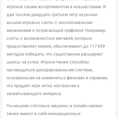
игроков своим ассортиментом и новшествами. В
две тысячи двадцать третьем лету на рынке
вышли игровые слоты с эксклюзивными
механиками и потрясающей графикой. Например,
слоты с возможностью мегавей, которые
предоставляет казино, обеспечивают до 117 649
методов победить, что существенно расширяет
шансы на успех. Игроки также способны
наслаждаться декорированными слотами,
основанными на знаменитых фильмах и сериалах,
что придаёт игре нотку ностальгии и
захватывающего интереса.
Нынешние слотовые машины в онлайн-казино
также имеют в себя инновационные