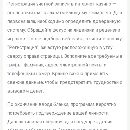
Регистрация учетной записи в интернет-казино —
это первый шаг к захватывающему геймплею. Для
первоначала, необходимо определить доверенную
систему. Обращайте фокус на лицензии и рецензии
игроков. После подбора веб-сайта, отыщите кнопку
“Регистрация”, зачастую расположенную в углу
сверху справа страницы. Заполните все требуемые
графы: фамилия, адрес электронной почты и
телефонный номер. Крайне важно применять
свежие данные, чтобы предотвратить трудностей с
выводом денег.
По окончании ввода бланка, программа вероятно
потребовать подтверждение вашей личности.
Данная типовая операция для предупреждения