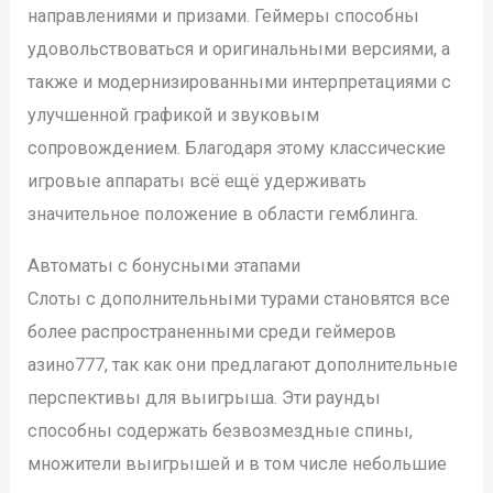
направлениями и призами. Геймеры способны
удовольствоваться и оригинальными версиями, а
также и модернизированными интерпретациями с
улучшенной графикой и звуковым
сопровождением. Благодаря этому классические
игровые аппараты всё ещё удерживать
значительное положение в области гемблинга.
Автоматы с бонусными этапами
Слоты с дополнительными турами становятся все
более распространенными среди геймеров
aзино777, так как они предлагают дополнительные
перспективы для выигрыша. Эти раунды
способны содержать безвозмездные спины,
множители выигрышей и в том числе небольшие