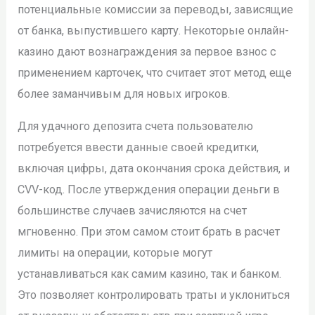
потенциальные комиссии за переводы, зависящие
от банка, выпустившего карту. Некоторые онлайн-
казино дают вознаграждения за первое взнос с
применением карточек, что считает этот метод еще
более заманчивым для новых игроков.
Для удачного депозита счета пользователю
потребуется ввести данные своей кредитки,
включая цифры, дата окончания срока действия, и
CVV-код. После утверждения операции деньги в
большинстве случаев зачисляются на счет
мгновенно. При этом самом стоит брать в расчет
лимиты на операции, которые могут
устанавливаться как самим казино, так и банком.
Это позволяет контролировать траты и уклониться