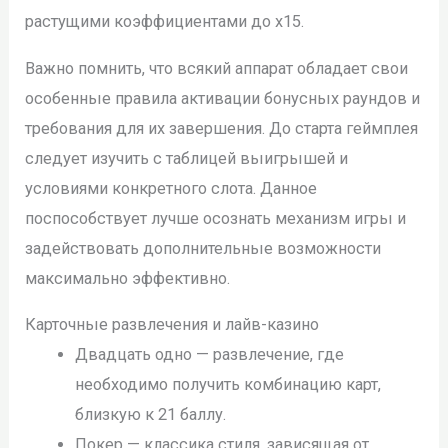
растущими коэффициентами до x15.
Важно помнить, что всякий аппарат обладает свои
особенные правила активации бонусных раундов и
требования для их завершения. До старта геймплея
следует изучить с таблицей выигрышей и
условиями конкретного слота. Данное
поспособствует лучше осознать механизм игры и
задействовать дополнительные возможности
максимально эффективно.
Карточные развлечения и лайв-казино
Двадцать одно — развлечение, где
необходимо получить комбинацию карт,
близкую к 21 баллу.
Покер — классика стиля, зависящая от