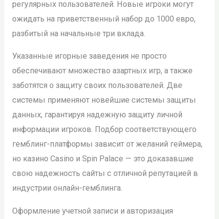
регулярных пользователей. Новые игроки могут
ожидать на приветственный набор до 1000 евро,
разбитый на начальные три вклада.
Указанные игорные заведения не просто
обеспечивают множество азартных игр, а также
заботятся о защиту своих пользователей. Две
системы применяют новейшие системы защиты
данных, гарантируя надежную защиту личной
информации игроков. Подбор соответствующего
гемблинг-платформы зависит от желаний геймера,
но казино Casino и Spin Palace — это доказавшие
свою надежность сайты с отличной репутацией в
индустрии онлайн-гемблинга.
Оформление учетной записи и авторизация