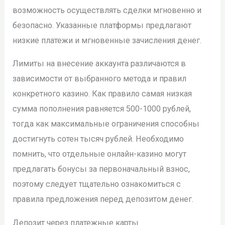
возможность осуществлять сделки мгновенно и
безопасно. Указанные платформы предлагают
низкие платежи и мгновенные зачисления денег.
Лимиты на внесение аккаунта различаются в
зависимости от выбранного метода и правил
конкретного казино. Как правило самая низкая
сумма пополнения равняется 500-1000 рублей,
тогда как максимальные ограничения способны
достигнуть сотен тысяч рублей. Необходимо
помнить, что отдельные онлайн-казино могут
предлагать бонусы за первоначальный взнос,
поэтому следует тщательно ознакомиться с
правила предложения перед депозитом денег.
Депозит через платежные карты