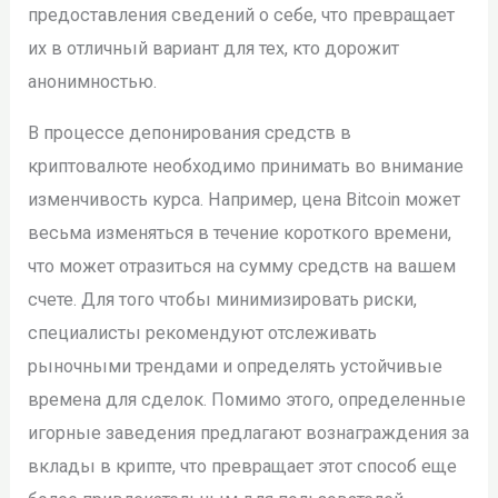
предоставления сведений о себе, что превращает
их в отличный вариант для тех, кто дорожит
анонимностью.
В процессе депонирования средств в
криптовалюте необходимо принимать во внимание
изменчивость курса. Например, цена Bitcoin может
весьма изменяться в течение короткого времени,
что может отразиться на сумму средств на вашем
счете. Для того чтобы минимизировать риски,
специалисты рекомендуют отслеживать
рыночными трендами и определять устойчивые
времена для сделок. Помимо этого, определенные
игорные заведения предлагают вознаграждения за
вклады в крипте, что превращает этот способ еще