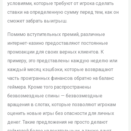
условиями, которые требуют от игрока сделать
ставки на определенную сумму перед тем, как он
сможет забрать выигрыш.
Помимо вступительных премий, различные
интернет-казино предоставляют постоянные
промоакции для своих верных клиентов. К
примеру, это представлены каждую неделю или
каждый месяц кэшбэки, которые возвращают
часть проигранных финансов обратно на баланс
геймера. Кроме того распространены
безвозмездные спины — безвозмездные
вращения в слотах, которые позволяют игрокам
оценить новые игры без опасности для личных
денег. Такие предложения не просто делают
геймплей более увлекательным, а также дают