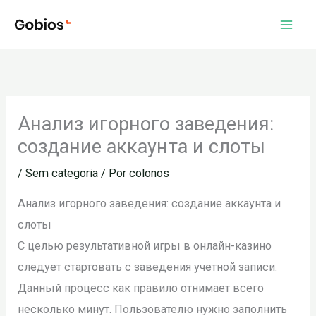
Ir
para
o
conteúdo
Анализ игорного заведения:
создание аккаунта и слоты
/
Sem categoria
/ Por
colonos
Анализ игорного заведения: создание аккаунта и
слоты
С целью результативной игры в онлайн-казино
следует стартовать с заведения учетной записи.
Данный процесс как правило отнимает всего
несколько минут. Пользователю нужно заполнить