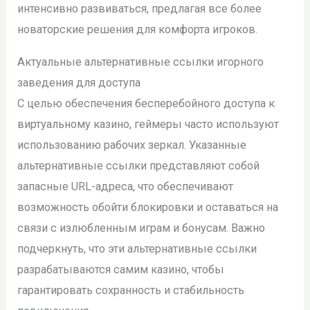
интенсивно развиваться, предлагая все более
новаторские решения для комфорта игроков.
Актуальные альтернативные ссылки игорного
заведения для доступа
С целью обеспечения бесперебойного доступа к
виртуальному казино, геймеры часто используют
использованию рабочих зеркал. Указанные
альтернативные ссылки представляют собой
запасные URL-адреса, что обеспечивают
возможность обойти блокировки и оставаться на
связи с излюбленным играм и бонусам. Важно
подчеркнуть, что эти альтернативные ссылки
разрабатываются самим казино, чтобы
гарантировать сохранность и стабильность