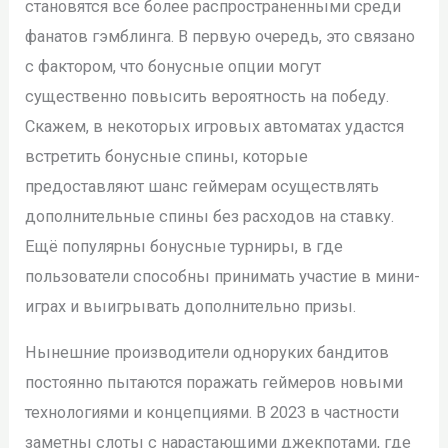
становятся все более распространенными среди
фанатов гэмблинга. В первую очередь, это связано
с фактором, что бонусные опции могут
существенно повысить вероятность на победу.
Скажем, в некоторых игровых автоматах удастся
встретить бонусные спины, которые
предоставляют шанс геймерам осуществлять
дополнительные спины без расходов на ставку.
Ещё популярны бонусные турниры, в где
пользователи способны принимать участие в мини-
играх и выигрывать дополнительно призы.
Нынешние производители одноруких бандитов
постоянно пытаются поражать геймеров новыми
технологиями и концепциями. В 2023 в частности
заметны слоты с нарастающими джекпотами, где