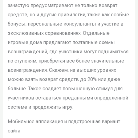
зачастую предусматривают не только возврат
средств, но и другие привилегии, такие как особые
бонусы, персональные консультанты и участие в
эксклюзивных соревнованиях. Отдельные
игровые дома предлагают поэтапные схемы
вознаграждений, где участники могут подниматься
по ступеням, приобретая все более значительные
вознаграждения. Скажем, на высших уровнях
можно взять возврат средств до 20% или даже
больше. Такое создает повышенную стимул для
участников оставаться преданными определенной
системе и продолжить игру.
Мобильное аппликация и подстроенная вариант
сайта