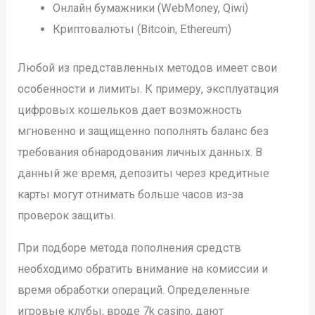
Онлайн бумажники (WebMoney, Qiwi)
Криптовалюты (Bitcoin, Ethereum)
Любой из представленных методов имеет свои
особенности и лимиты. К примеру, эксплуатация
цифровых кошельков дает возможность
мгновенно и защищенно пополнять баланс без
требования обнародования личных данных. В
данный же время, депозиты через кредитные
карты могут отнимать больше часов из-за
проверок защиты.
При подборе метода пополнения средств
необходимо обратить внимание на комиссии и
время обработки операций. Определенные
игровые клубы, вроде 7k casino, дают