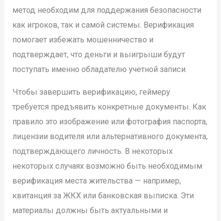
метод необходим для поддержания безопасности
как игроков, так и самой системы. Верификация
помогает избежать мошенничество и
подтверждает, что деньги и выигрыши будут
поступать именно обладателю учетной записи.
Чтобы завершить верификацию, геймеру
требуется предъявить конкретные документы. Как
правило это изображение или фотография паспорта,
лицензии водителя или альтернативного документа,
подтверждающего личность. В некоторых
некоторых случаях возможно быть необходимым
верификация места жительства — например,
квитанция за ЖКХ или банковская выписка. Эти
материалы должны быть актуальными и