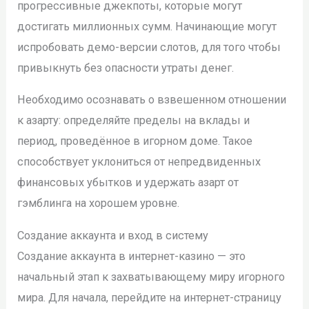
прогрессивные джекпоты, которые могут
достигать миллионных сумм. Начинающие могут
испробовать демо-версии слотов, для того чтобы
привыкнуть без опасности утраты денег.
Необходимо осознавать о взвешенном отношении
к азарту: определяйте пределы на вклады и
период, проведённое в игорном доме. Такое
способствует уклониться от непредвиденных
финансовых убытков и удержать азарт от
гэмблинга на хорошем уровне.
Создание аккаунта и вход в систему
Создание аккаунта в интернет-казино — это
начальный этап к захватывающему миру игорного
мира. Для начала, перейдите на интернет-страницу