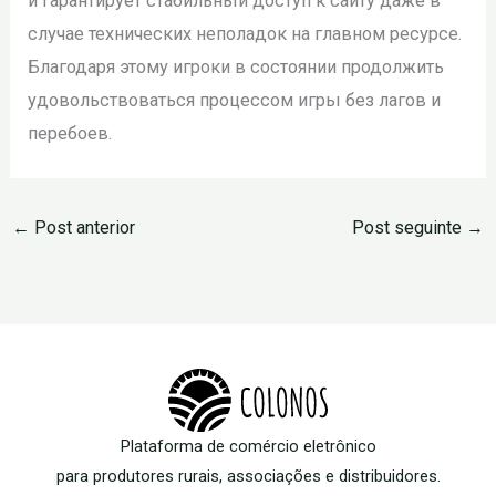
и гарантирует стабильный доступ к сайту даже в
случае технических неполадок на главном ресурсе.
Благодаря этому игроки в состоянии продолжить
удовольствоваться процессом игры без лагов и
перебоев.
←
Post anterior
Post seguinte
→
Plataforma de comércio eletrônico
para produtores rurais, associações e distribuidores.