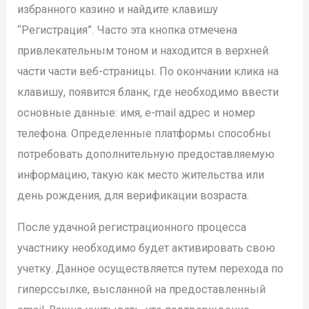
избранного казино и найдите клавишу
“Регистрация”. Часто эта кнопка отмечена
привлекательным тоном и находится в верхней
части части веб-страницы. По окончании клика на
клавишу, появится бланк, где необходимо ввести
основные данные: имя, e-mail адрес и номер
телефона. Определенные платформы способны
потребовать дополнительную предоставляемую
информацию, такую как место жительства или
день рождения, для верификации возраста.
После удачной регистрационного процесса
участнику необходимо будет активировать свою
учетку. Данное осуществляется путем перехода по
гиперссылке, высланной на предоставленный