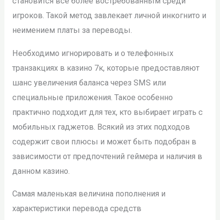
становится все более востребованным среди
игроков. Такой метод завлекает личной инкогнито и
неимением платы за переводы.
Необходимо игнорировать и о телефонных
транзакциях в казино 7к, которые предоставляют
шанс увеличения баланса через SMS или
специальные приложения. Такое особенно
практично подходит для тех, кто выбирает играть с
мобильных гаджетов. Всякий из этих подходов
содержит свои плюсы и может быть подобран в
зависимости от предпочтений геймера и наличия в
данном казино.
Самая маленькая величина пополнения и
характеристики перевода средств