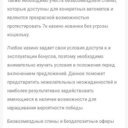
Также необходимо учесть безвозмездные спины,
которые доступны для конкретных автоматов и
являются прекрасной возможностью
протестировать 7к казино новинки без угрозы
кошельку.
Любое казино задает свои условия доступа к и
эксплуатации бонусов, поэтому необходимо
внимательно изучать условия и положения перед
включением предложений. Данное поможет
предотвратить нежелательных неожиданностей и
наиболее результативно задействовать
имеющиеся в наличии возможности для
наращивания вероятности победы.
Безвозмездные спины и бездепозитные оферы