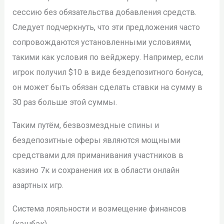
сессию без обязательства добавления средств.
Следует подчеркнуть, что эти предложения часто
сопровождаются установленными условиями,
такими как условия по вейджеру. Например, если
игрок получил $10 в виде бездепозитного бонуса,
он может быть обязан сделать ставки на сумму в
30 раз больше этой суммы.
Таким путём, безвозмездные спины и
бездепозитные оферы являются мощными
средствами для приманивания участников в
казино 7к и сохранения их в области онлайн
азартных игр.
Система лояльности и возмещение финансов
(кэшбэк)