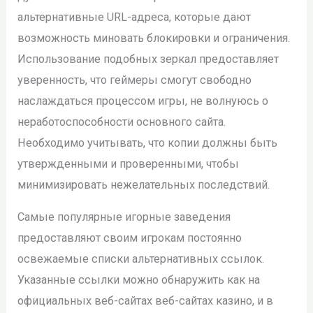
альтернативные URL-адреса, которые дают
возможность миновать блокировки и ограничения.
Использование подобных зеркал предоставляет
уверенность, что геймеры смогут свободно
наслаждаться процессом игры, не волнуюсь о
неработоспособности основного сайта.
Необходимо учитывать, что копии должны быть
утвержденными и проверенными, чтобы
минимизировать нежелательных последствий.
Самые популярные игорные заведения
предоставляют своим игрокам постоянно
освежаемые списки альтернативных ссылок.
Указанные ссылки можно обнаружить как на
официальных веб-сайтах веб-сайтах казино, и в