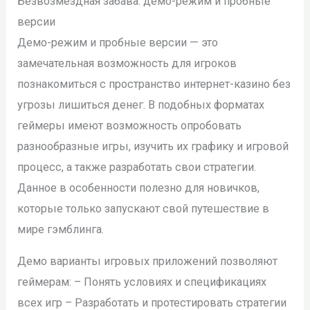
Безвозмездная забава: демо-режим и пробные
версии
Демо-режим и пробные версии — это
замечательная возможность для игроков
познакомиться с пространство интернет-казино без
угрозы лишиться денег. В подобных форматах
геймеры имеют возможность опробовать
разнообразные игры, изучить их графику и игровой
процесс, а также разработать свои стратегии.
Данное в особенности полезно для новичков,
которые только запускают свой путешествие в
мире гэмблинга.
Демо варианты игровых приложений позволяют
геймерам: – Понять условиях и спецификациях
всех игр – Разработать и протестировать стратегии