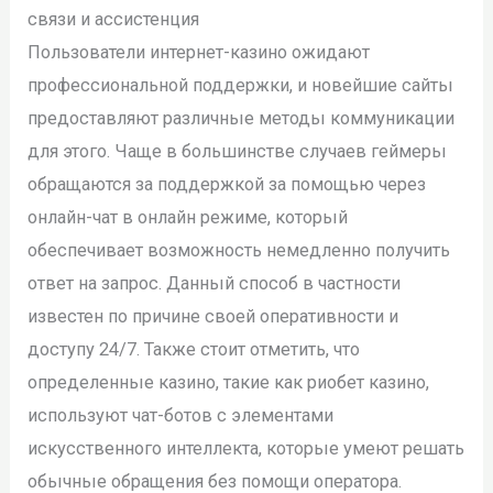
связи и ассистенция
Пользователи интернет-казино ожидают
профессиональной поддержки, и новейшие сайты
предоставляют различные методы коммуникации
для этого. Чаще в большинстве случаев геймеры
обращаются за поддержкой за помощью через
онлайн-чат в онлайн режиме, который
обеспечивает возможность немедленно получить
ответ на запрос. Данный способ в частности
известен по причине своей оперативности и
доступу 24/7. Также стоит отметить, что
определенные казино, такие как риобет казино,
используют чат-ботов с элементами
искусственного интеллекта, которые умеют решать
обычные обращения без помощи оператора.