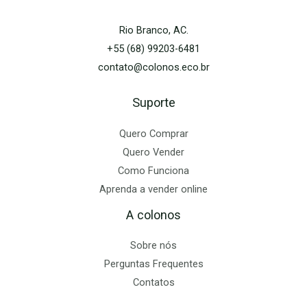
Rio Branco, AC.
+55 (68) 99203-6481
contato@colonos.eco.br
Suporte
Quero Comprar
Quero Vender
Como Funciona
Aprenda a vender online
A colonos
Sobre nós
Perguntas Frequentes
Contatos