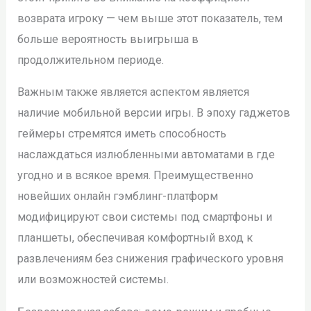
возврата игроку — чем выше этот показатель, тем
больше вероятность выигрыша в
продолжительном периоде.
Важным также является аспектом является
наличие мобильной версии игры. В эпоху гаджетов
геймеры стремятся иметь способность
наслаждаться излюбленными автоматами в где
угодно и в всякое время. Преимущественно
новейших онлайн гэмблинг-платформ
модифицируют свои системы под смартфоны и
планшеты, обеспечивая комфортный вход к
развлечениям без снижения графического уровня
или возможностей системы.