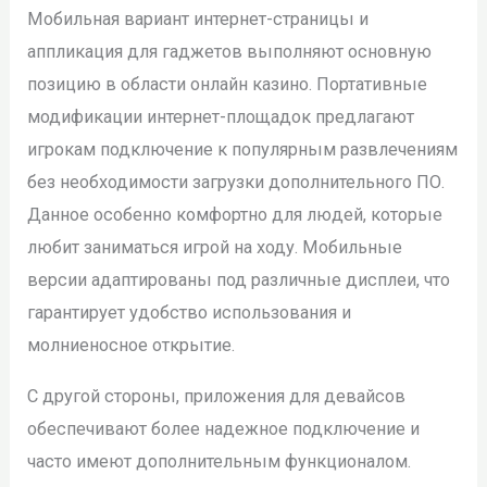
Мобильная вариант интернет-страницы и
аппликация для гаджетов выполняют основную
позицию в области онлайн казино. Портативные
модификации интернет-площадок предлагают
игрокам подключение к популярным развлечениям
без необходимости загрузки дополнительного ПО.
Данное особенно комфортно для людей, которые
любит заниматься игрой на ходу. Мобильные
версии адаптированы под различные дисплеи, что
гарантирует удобство использования и
молниеносное открытие.
С другой стороны, приложения для девайсов
обеспечивают более надежное подключение и
часто имеют дополнительным функционалом.