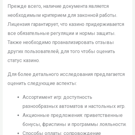
Прежде всего, наличие документа является
необходимым критерием для законной работы.
Лицензия гарантирует, что казино придерживается
все обязательные регуляции и нормы защиты.
Также необходимо проанализировать отзывы
других пользователей, для того чтобы оценить
статус казино.
Для более детального исследования предлагается
оценить следующие аспекты:
Ассортимент игр: доступность
разнообразных автоматов и настольных игр.
Акционные предложения: приветственные
бонусы, фриспины и программы лояльности.
Способы оплаты: сопровождение