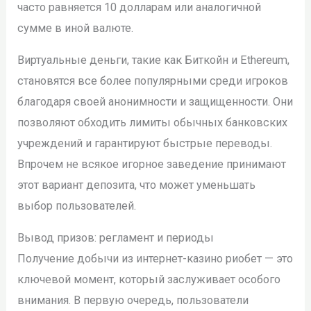
часто равняется 10 долларам или аналогичной
сумме в иной валюте.
Виртуальные деньги, такие как Биткойн и Ethereum,
становятся все более популярными среди игроков
благодаря своей анонимности и защищенности. Они
позволяют обходить лимиты обычных банковских
учреждений и гарантируют быстрые переводы.
Впрочем не всякое игорное заведение принимают
этот вариант депозита, что может уменьшать
выбор пользователей.
Вывод призов: регламент и периоды
Получение добычи из интернет-казино риобет — это
ключевой момент, который заслуживает особого
внимания. В первую очередь, пользователи