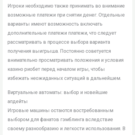
Игроки необходимо также принимать во внимание
возможные платежи при снятии денег. Отдельные
варианты имеют возможность включать
дополнительные платежи платежи, что следует
рассматривать в процессе выбора варианта
получения выигрыша. Постоянно советуется
внимательно просматривать положения и условия
казино риобет перед началом игры, чтобы
избежать неожиданных ситуаций в дальнейшем.
Виртуальные автоматы: выбор и новейшие
апдейты
Игровые машины остаются востребованным
выбором для фанатов гэмблинга вследствие
своему разнообразию и легкости использования. В