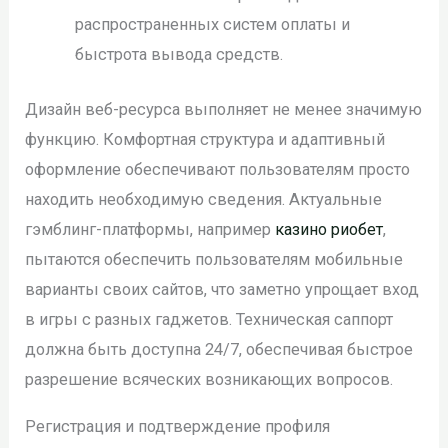
распространенных систем оплаты и
быстрота вывода средств.
Дизайн веб-ресурса выполняет не менее значимую
функцию. Комфортная структура и адаптивный
оформление обеспечивают пользователям просто
находить необходимую сведения. Актуальные
гэмблинг-платформы, например
казино риобет
,
пытаются обеспечить пользователям мобильные
варианты своих сайтов, что заметно упрощает вход
в игры с разных гаджетов. Техническая саппорт
должна быть доступна 24/7, обеспечивая быстрое
разрешение всяческих возникающих вопросов.
Регистрация и подтверждение профиля