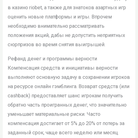
в казино riobet, а также для знатоков азартных игр
оценить новые платформы и игры. Впрочем
необходимо внимательно рассматривать
положения акций, дабы не допустить неприятных
сюрпризов во время снятия выигрышей.
Рефанд денег и программы верности
Компенсация средств и инициативы верности
выполняют основную задачу в сохранении игроков
на ресурсе онлайн гэмблинга. Возврат средств (или
cashback) предоставляет шанс игрокам получить
обратно часть проигранных денег, что значительно
уменьшает материальные риски. Часто
компенсация достигает от 5% до 20% от потерь за
заданный срок, чаще всего неделю или месяц.