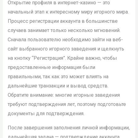
Открытие профиля в интернет-казино — это
начальный этап к интересному миру игорного мира.
Процесс регистрации аккаунта в большинстве
случаев занимает только несколько мгновений.
Сначала пользователю необходимо зайти на веб-
сайт выбранного игорного заведения и щелкнуть
на кнопку “Регистрация”. Крайне важно, чтобы
предоставленные информация были
правильными, так как это может влиять на
дальнейшие транзакции и вывод средств.
Обратите внимание: многие игорные заведения
требуют подтверждения лет, поэтому подготовьте
документы для подтверждения.
После завершения заполнения личной информации,
дальнейшая задача — подтверждение аккаунта.