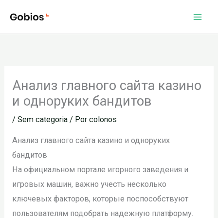
Ir
para
o
conteúdo
Анализ главного сайта казино
и одноруких бандитов
/
Sem categoria
/ Por
colonos
Анализ главного сайта казино и одноруких
бандитов
На официальном портале игорного заведения и
игровых машин, важно учесть несколько
ключевых факторов, которые поспособствуют
пользователям подобрать надежную платформу.