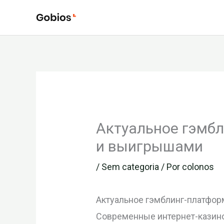
Ir
para
o
conteúdo
Актуальное гэмб
и выигрышами
/
Sem categoria
/ Por
colonos
Актуальное гэмблинг-платфо
Современные интернет-казино