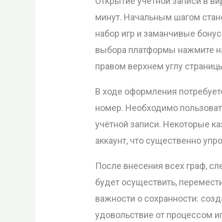
Открытие учетной записи в ви
минут. Начальным шагом стан
набор игр и заманчивые бонус
выбора платформы нажмите на
правом верхнем углу страниц
В ходе оформления потребует
номер. Необходимо пользоват
учётной записи. Некоторые к
аккаунт, что существенно упр
После внесения всех граф, с
будет осуществить, перемести
важности о сохранности: созд
удовольствие от процессом иг