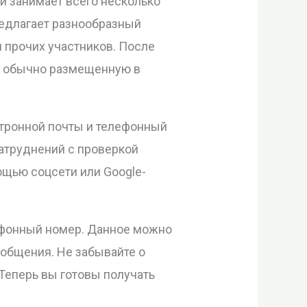
ый занимает всего несколько
редлагает разнообразный
и прочих участников. После
”, обычно размещенную в
ктронной почты и телефонный
атруднений с проверкой
ощью соцсети или Google-
лефонный номер. Данное можно
ообщения. Не забывайте о
 Теперь вы готовы получать