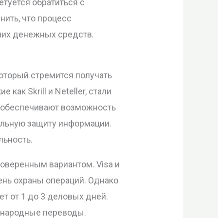
етуется обратиться с
ить, что процесс
аших денежных средств.
который стремится получать
ак Skrill и Neteller, стали
 обеспечивают возможность
тельную защиту информации.
льность.
оверенным вариантом. Visa и
ень охраны операций. Однако
т от 1 до 3 деловых дней.
дународные переводы.