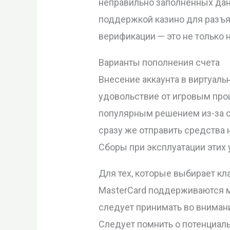
неправильно заполненных дан
поддержкой казино для разъя
верификации — это не только
Варианты пополнения счета
Внесение аккаунта в виртуаль
удовольствие от игровым проце
популярным решением из-за 
сразу же отправить средства 
Сборы при эксплуатации этих 
Для тех, которые выбирает кл
MasterCard поддерживаются м
следует принимать во внимани
Следует помнить о потенциал