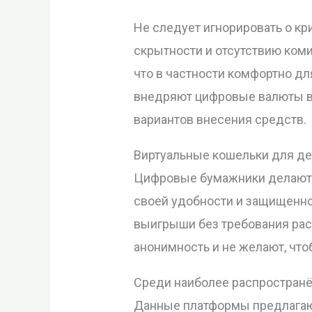
Не следует игнорировать о кр
скрытности и отсутствию ком
что в частности комфортно для
внедряют цифровые валюты в
вариантов внесения средств.
Виртуальные кошельки для де
Цифровые бумажники делаются
своей удобности и защищенно
выигрыши без требования рас
анонимность и не желают, что
Среди наиболее распространённ
Данные платформы предлагают