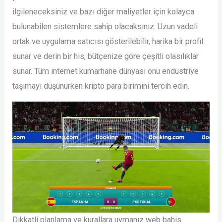
ilgileneceksiniz ve bazı diğer maliyetler için kolayca
bulunabilen sistemlere sahip olacaksınız. Uzun vadeli
ortak ve uygulama satıcısı gösterilebilir, harika bir profil
sunar ve derin bir his, bütçenize göre çeşitli olasılıklar
sunar. Tüm internet kumarhane dünyası onu endüstriye
taşımayı düşünürken kripto para birimini tercih edin.
Dikkatli planlama ve kurallara uymanız web bahis