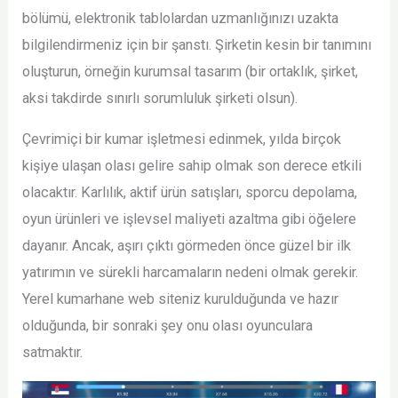
bölümü, elektronik tablolardan uzmanlığınızı uzakta
bilgilendirmeniz için bir şanstı. Şirketin kesin bir tanımını
oluşturun, örneğin kurumsal tasarım (bir ortaklık, şirket,
aksi takdirde sınırlı sorumluluk şirketi olsun).
Çevrimiçi bir kumar işletmesi edinmek, yılda birçok
kişiye ulaşan olası gelire sahip olmak son derece etkili
olacaktır. Karlılık, aktif ürün satışları, sporcu depolama,
oyun ürünleri ve işlevsel maliyeti azaltma gibi öğelere
dayanır. Ancak, aşırı çıktı görmeden önce güzel bir ilk
yatırımın ve sürekli harcamaların nedeni olmak gerekir.
Yerel kumarhane web siteniz kurulduğunda ve hazır
olduğunda, bir sonraki şey onu olası oyunculara
satmaktır.