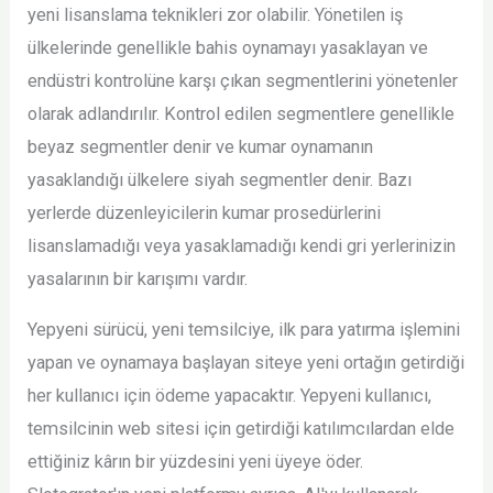
yeni lisanslama teknikleri zor olabilir. Yönetilen iş
ülkelerinde genellikle bahis oynamayı yasaklayan ve
endüstri kontrolüne karşı çıkan segmentlerini yönetenler
olarak adlandırılır. Kontrol edilen segmentlere genellikle
beyaz segmentler denir ve kumar oynamanın
yasaklandığı ülkelere siyah segmentler denir. Bazı
yerlerde düzenleyicilerin kumar prosedürlerini
lisanslamadığı veya yasaklamadığı kendi gri yerlerinizin
yasalarının bir karışımı vardır.
Yepyeni sürücü, yeni temsilciye, ilk para yatırma işlemini
yapan ve oynamaya başlayan siteye yeni ortağın getirdiği
her kullanıcı için ödeme yapacaktır. Yepyeni kullanıcı,
temsilcinin web sitesi için getirdiği katılımcılardan elde
ettiğiniz kârın bir yüzdesini yeni üyeye öder.