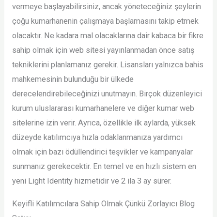
vermeye başlayabilirsiniz, ancak yöneteceğiniz şeylerin
çoğu kumarhanenin çalışmaya başlamasını takip etmek
olacaktır. Ne kadara mal olacaklarına dair kabaca bir fikre
sahip olmak için web sitesi yayınlanmadan önce satış
tekniklerini planlamanız gerekir. Lisansları yalnızca bahis
mahkemesinin bulunduğu bir ülkede
derecelendirebileceğinizi unutmayın. Birçok düzenleyici
kurum uluslararası kumarhanelere ve diğer kumar web
sitelerine izin verir. Ayrıca, özellikle ilk aylarda, yüksek
düzeyde katılımcıya hızla odaklanmanıza yardımcı
olmak için bazı ödüllendirici teşvikler ve kampanyalar
sunmanız gerekecektir. En temel ve en hızlı sistem en
yeni Light Identity hizmetidir ve 2 ila 3 ay sürer.
Keyifli Katılımcılara Sahip Olmak Çünkü Zorlayıcı Blog