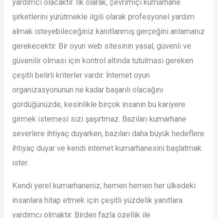
yardımcı olacaktır. İlk olarak, çevrimiçi kumarhane
şirketlerini yürütmekle ilgili olarak profesyonel yardım
almak isteyebileceğiniz kanıtlanmış gerçeğini anlamanız
gerekecektir. Bir oyun web sitesinin yasal, güvenli ve
güvenilir olması için kontrol altında tutulması gereken
çeşitli belirli kriterler vardır. İnternet oyun
organizasyonunun ne kadar başarılı olacağını
gördüğünüzde, kesinlikle birçok insanın bu kariyere
girmek istemesi sizi şaşırtmaz. Bazıları kumarhane
severlere ihtiyaç duyarken, bazıları daha büyük hedeflere
ihtiyaç duyar ve kendi internet kumarhanesini başlatmak
ister.
Kendi yerel kumarhaneniz, hemen hemen her ülkedeki
insanlara hitap etmek için çeşitli yüzdelik yanıtlara
yardımcı olmaktır. Birden fazla özellik ile