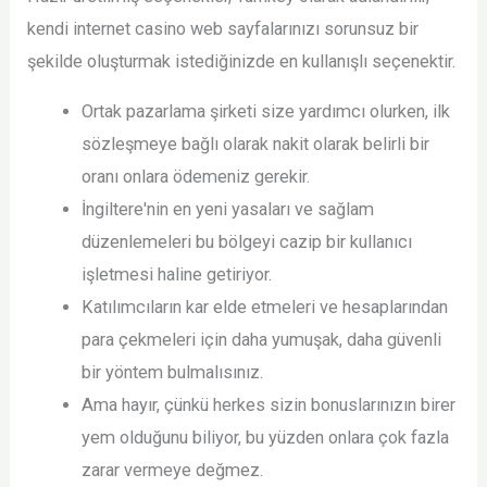
kendi internet casino web sayfalarınızı sorunsuz bir
şekilde oluşturmak istediğinizde en kullanışlı seçenektir.
Ortak pazarlama şirketi size yardımcı olurken, ilk
sözleşmeye bağlı olarak nakit olarak belirli bir
oranı onlara ödemeniz gerekir.
İngiltere'nin en yeni yasaları ve sağlam
düzenlemeleri bu bölgeyi cazip bir kullanıcı
işletmesi haline getiriyor.
Katılımcıların kar elde etmeleri ve hesaplarından
para çekmeleri için daha yumuşak, daha güvenli
bir yöntem bulmalısınız.
Ama hayır, çünkü herkes sizin bonuslarınızın birer
yem olduğunu biliyor, bu yüzden onlara çok fazla
zarar vermeye değmez.