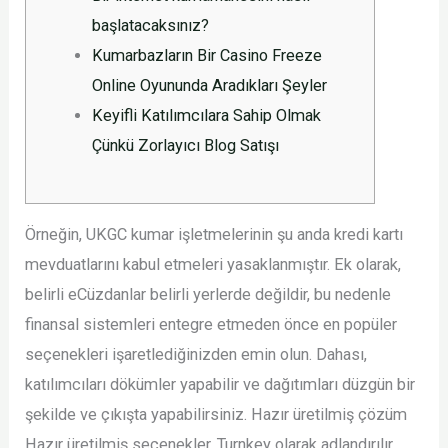
başlatacaksınız?
Kumarbazların Bir Casino Freeze
Online Oyununda Aradıkları Şeyler
Keyifli Katılımcılara Sahip Olmak
Çünkü Zorlayıcı Blog Satışı
Örneğin, UKGC kumar işletmelerinin şu anda kredi kartı
mevduatlarını kabul etmeleri yasaklanmıştır. Ek olarak,
belirli eCüzdanlar belirli yerlerde değildir, bu nedenle
finansal sistemleri entegre etmeden önce en popüler
seçenekleri işaretlediğinizden emin olun. Dahası,
katılımcıları dökümler yapabilir ve dağıtımları düzgün bir
şekilde ve çıkışta yapabilirsiniz.
Hazır üretilmiş çözüm
Hazır üretilmiş seçenekler, Turnkey olarak adlandırılır,