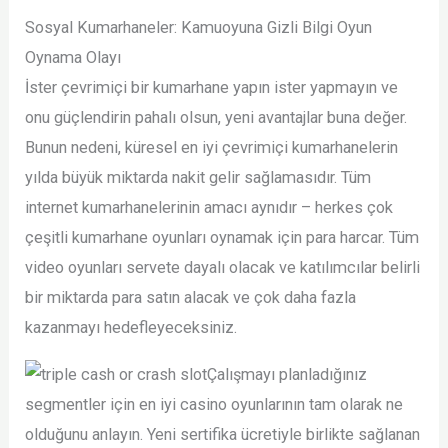
Sosyal Kumarhaneler: Kamuoyuna Gizli Bilgi Oyun
Oynama Olayı
İster çevrimiçi bir kumarhane yapın ister yapmayın ve
onu güçlendirin pahalı olsun, yeni avantajlar buna değer.
Bunun nedeni, küresel en iyi çevrimiçi kumarhanelerin
yılda büyük miktarda nakit gelir sağlamasıdır. Tüm
internet kumarhanelerinin amacı aynıdır – herkes çok
çeşitli kumarhane oyunları oynamak için para harcar. Tüm
video oyunları servete dayalı olacak ve katılımcılar belirli
bir miktarda para satın alacak ve çok daha fazla
kazanmayı hedefleyeceksiniz.
Çalışmayı planladığınız
segmentler için en iyi casino oyunlarının tam olarak ne
olduğunu anlayın. Yeni sertifika ücretiyle birlikte sağlanan