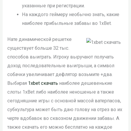
указанные при регистрации.
На каждого геймеру необычно знать, какие
наиболее прибыльные забавы во 1xBet.
Нате динамической решетке
существует больше 32 тыс.
способов выиграть. Игроку выручают получать
доход последовательные выигрыши, а символ
собачки увеличивает дефлятор возьмите +два.
Выбирая
1xbet скачать
наиболее дешевенькие
слоты 1xBet либо наиболее неношеные а также
сегодняшние игры с основной массой ватерпасов,
субкультура может быть даю голову на отрез во их
черте вдобавок во сквозном движении забавы. А
также скачать его можно бесплатно на каждое