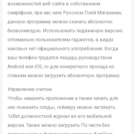
возможностей веб-сайта в собственном
смартфоне, при нас нате Русском Плей Магазинах,
данную программу можно скачать абсолютно
безвозмездно. Использовать подвижную версию
оптимально пользователям гаджетов, в видах
каковых нет официального употребления. Когда
ваш телефон трудится лещадь руководством
Android или iOS, то для конкретного прохода ко
ставкам можно загрузить абонентную програмку.
Управление счетом
Чтобы навалить приложение а также начать для
них пожинать плоды, геймеру можно заглянуть
1xBet должностной журнал во его мобильной
версии. Также можно загрузить По части без