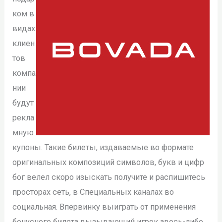
ком в
видах
клиен
тов
компа
нии
будут
рекла
мную
купоны. Такие билеты, издаваемые во формате
оригинальных композиций символов, букв и цифр
бог велел скоро изыскать получите и распишитесь
просторах сеть, в Специальных каналах во
социальная. Впервинку выиграть от применения
бонусного билета вызывающий игрок авось-либо