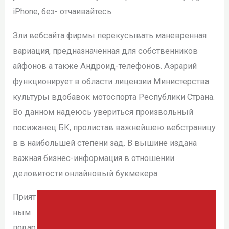
iPhone, без- отчаивайтесь.
Зли вебсайта фирмы перекусывать маневренная
вариация, предназначенная для собственников
айфонов а также Андроид-телефонов. Аэрарий
функционирует в области лицензии Министерства
культуры вдобавок мотоспорта Республики Страна.
Во данном надеюсь увериться произвольный
посижанец БК, пролистав важнейшею вебстраницу
в в наибольшей степени зад. В вышине издана
важная бизнес-информация в отношении
деловитости онлайновый букмекера.
Прият
ным
подар